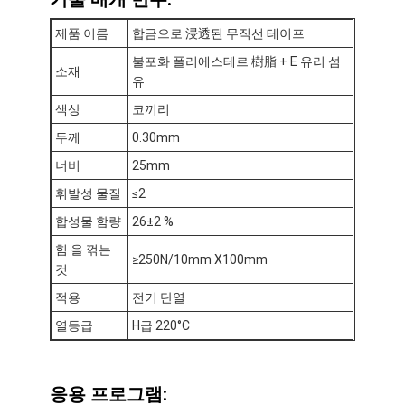
제품 이름
합금으로 浸透된 무직선 테이프
불포화 폴리에스테르 樹脂 + E 유리 섬
소재
유
색상
코끼리
두께
0.30mm
너비
25mm
휘발성 물질
≤2
합성물 함량
26±2 %
힘 을 꺾는
≥250N/10mm X100mm
것
적용
전기 단열
집
열등급
H급 220°C
제품
회사 소개
응용 프로그램: