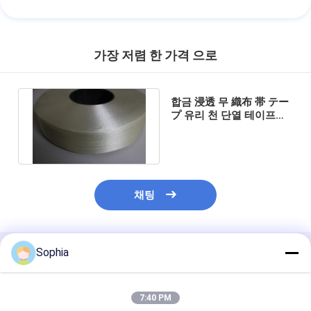
가장 저렴 한 가격 으로
합금 浸透 무 織布 帯 テー
プ 유리 천 단열 테이프
25mm 폭 0.30mm 두께
채팅
Sophia
추천된 제품
7:40 PM