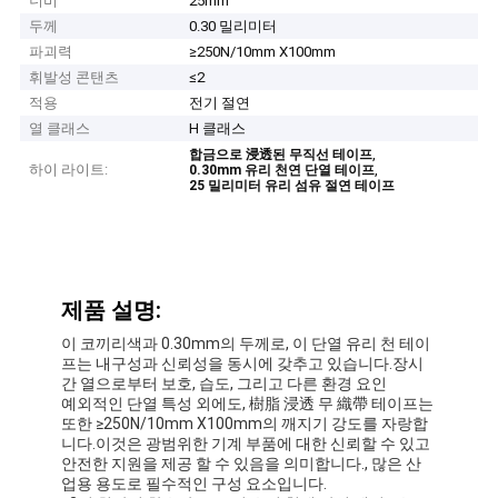
너비
25mm
두께
0.30 밀리미터
파괴력
≥250N/10mm X100mm
휘발성 콘탠츠
≤2
적용
전기 절연
열 클래스
H 클래스
,
합금으로 浸透된 무직선 테이프
하이 라이트:
,
0.30mm 유리 천연 단열 테이프
25 밀리미터 유리 섬유 절연 테이프
제품 설명:
이 코끼리색과 0.30mm의 두께로, 이 단열 유리 천 테이
프는 내구성과 신뢰성을 동시에 갖추고 있습니다.장시
간 열으로부터 보호, 습도, 그리고 다른 환경 요인
예외적인 단열 특성 외에도, 樹脂 浸透 무 織帶 테이프는
또한 ≥250N/10mm X100mm의 깨지기 강도를 자랑합
니다.이것은 광범위한 기계 부품에 대한 신뢰할 수 있고
안전한 지원을 제공 할 수 있음을 의미합니다., 많은 산
업용 용도로 필수적인 구성 요소입니다.