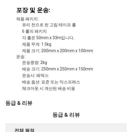
알루미늄 호일 유리천 테이프
포장 및 운송:
포일 표정 크라프트 지
제품 패키지:
유리 천으로 된 고립 테이프 롤
알루미늄 호일 유리 섬유
6 롤의 패키지
각 롤은 50mm x 33m입니다.
포일 배경막 테이프
제품 무게: 1.5kg
제품 크기: 200mm x 200mm x 100mm
직물 접착 테이프
운송:
운송중량: 2kg
두 배의 측면 접착 테이프
배송 크기: 250mm x 250mm x 150mm
운송사: 페덱스
PET 접착 테이프
배송 옵션: 표준 또는 익스프레스
체크아웃 시 계산된 배송 비용
정밀 인베스트먼트 주조
등급 & 리뷰
전기 단열판
등급 & 리뷰
전체 평점