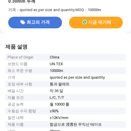
0.30mm 두께
가격：quoted as per size and quantity
MOQ：10000m
최고의 가격
지금 얘기해
제품 설명
Place of Origin
China
브랜드 이름
UN.TEX
최소 주문 수량
10000m
가격
quoted as per size and quantity
포장 세부 사항
통과 팔레트
배달 시간
약 35 일
지불 조건
L/C, T/T
공급 능력
월 10000 롤
수용성 수지 함량
≥90%
절연 내력
≥12KV/mm
제품 이름
합금으로 浸透된 무직선 테이프