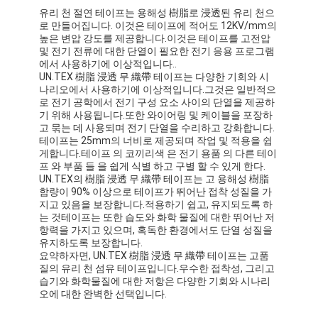
유리 천 절연 테이프는 용해성 樹脂로 浸透된 유리 천으
공장 견학
로 만들어집니다. 이것은 테이프에 적어도 12KV/mm의
높은 변압 강도를 제공합니다.이것은 테이프를 고전압
품질 관리
및 전기 전류에 대한 단열이 필요한 전기 응용 프로그램
에서 사용하기에 이상적입니다..
문의하기
UN.TEX 樹脂 浸透 무 織帶 테이프는 다양한 기회와 시
나리오에서 사용하기에 이상적입니다.그것은 일반적으
로 전기 공학에서 전기 구성 요소 사이의 단열을 제공하
기 위해 사용됩니다.또한 와이어링 및 케이블을 포장하
고 묶는 데 사용되며 전기 단열을 수리하고 강화합니다.
점착성 절연 테이프
테이프는 25mm의 너비로 제공되며 작업 및 적용을 쉽
게합니다.테이프 의 코끼리색 은 전기 용품 의 다른 테이
프 와 부품 들 을 쉽게 식별 하고 구별 할 수 있게 한다.
유리 섬유 절연 테이프
UN.TEX의 樹脂 浸透 무 織帶 테이프는 고 용해성 樹脂
함량이 90% 이상으로 테이프가 뛰어난 접착 성질을 가
열 저항성 절연 테이프
지고 있음을 보장합니다.적용하기 쉽고, 유지되도록 하
는 것테이프는 또한 습도와 화학 물질에 대한 뛰어난 저
항력을 가지고 있으며, 혹독한 환경에서도 단열 성질을
유리 섬유 접착 테이프
유지하도록 보장합니다.
요약하자면, UN.TEX 樹脂 浸透 무 織帶 테이프는 고품
폴리 이미드 필름 접착 테이프
질의 유리 천 섬유 테이프입니다.우수한 접착성, 그리고
습기와 화학물질에 대한 저항은 다양한 기회와 시나리
오에 대한 완벽한 선택입니다.
알루미늄 호일 접착 테이프