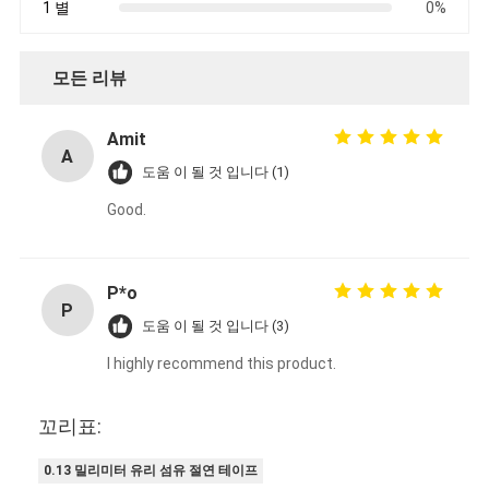
1 별
0%
공장 견학
품질 관리
모든 리뷰
문의하기
Amit
A
도움 이 될 것 입니다 (1)
Good.
점착성 절연 테이프
유리 섬유 절연 테이프
P*o
P
열 저항성 절연 테이프
도움 이 될 것 입니다 (3)
유리 섬유 접착 테이프
I highly recommend this product.
폴리 이미드 필름 접착 테이프
꼬리표:
알루미늄 호일 접착 테이프
0.13 밀리미터 유리 섬유 절연 테이프