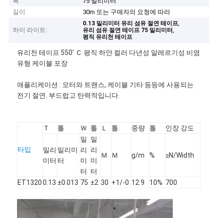
폭
75 밀리미터
길이
30m 또는 구매자의 요청에 따라
,
0.13 밀리미터 유리 섬유 절연 테이프
하이 라이트:
,
유리 섬유 절연 테이프 75 밀리미터
평직 유리천 테이프
유리천 테이프 550' Ｃ 평직 하얀 컬러 다년성 알레르기성 비염
유형 케이블 포장
애플리케이션 : 모터와 트랜스, 케이블 기타 등등에 사용되는
전기 절연. 부드럽고 탄력적입니다.
Ｔ
톨
Ｗ
톨
Ｌ
톨.
중량
톨
인장 강도
밀
밀
타입
밀리
밀리미
리
리
Ｍ
Ｍ
g/m
%
≥N/Width
미터
터
미
미
터
터
ET1320
0.13
±0.013
75
±2
30
+1/-0
12.9
10%
700