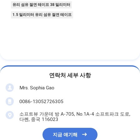
알루미늄 호일 유리천 테이프
유리 섬유 절연 테이프 38 밀리미터
1.5 밀리미터 유리 섬유 절연 테이프
포일 표정 크라프트 지
알루미늄 호일 유리 섬유
포일 배경막 테이프
직물 접착 테이프
두 배의 측면 접착 테이프
연락처 세부 사항
PET 접착 테이프
Mrs. Sophia Gao
정밀 인베스트먼트 주조
0086-13052726305
소프트뷰 가운데 방 A-705, No.1A-4 소프트파크 도로,
전기 단열판
다롄, 중국 116023
지금 얘기해