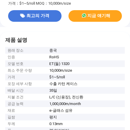
가격：$1~5/roll
MOQ：10,000m/size
최고의 가격
지금 얘기해
제품 설명
원래 장소
중국
인증
RoHS
모델 번호
ET(들) 1320
최소 주문 수량
10,000m/size
가격
$1~5/roll
포장 세부 사항
수출 카턴 케이스
배달 시간
35일
지불 조건
L/C (신용장), 전신환
공급 능력
1,000,000m/month
재료
e-글래스 섬유
길쌈
평지
두께
0.13mm