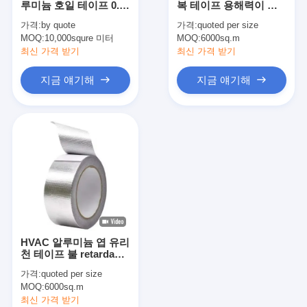
루미늄 호일 테이프 0.15
복 테이프 용해력이 있
알루미늄 호일 유리천 테이프
밀리미터
는 아크릴 접착제를 가
가격:
by quote
가격:
quoted per size
진 간격 170 미크론
MOQ:
포일 표정 크라프트 지
10,000squre 미터
MOQ:
6000sq.m
최신 가격 받기
최신 가격 받기
알루미늄 호일 유리 섬유
지금 얘기해
지금 얘기해
포일 배경막 테이프
직물 접착 테이프
두 배의 측면 접착 테이프
PET 접착 테이프
정밀 인베스트먼트 주조
HVAC 알루미늄 엽 유리
전기 단열판
천 테이프 불 retardant
용매 아크릴 접착제
가격:
quoted per size
MOQ:
6000sq.m
최신 가격 받기