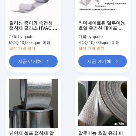
공장 견학
품질 관리
릴리싱 종이와 속건성
라미네이트된 알루미늄
접착제 글라스 HVAC 알
호일 유리천 테이프 셀
문의하기
루미늄 접착 테이프 18
프 접착제 알루미늄 포
가격:
by quote
가격:
by quote
um
일 테이프
MOQ:
10,000squre 미터
MOQ:
10,000squre 미터
최신 가격 받기
최신 가격 받기
점착성 절연 테이프
지금 얘기해
지금 얘기해
유리 섬유 절연 테이프
열 저항성 절연 테이프
유리 섬유 접착 테이프
폴리 이미드 필름 접착 테이프
알루미늄 호일 접착 테이프
난연제 셀프 접착제 알
알루미늄 호일 유리 피