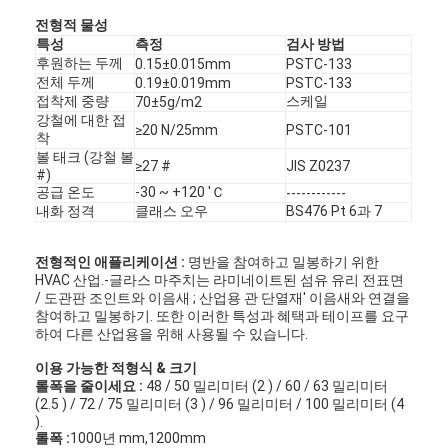
전형적 물성
특성
측정
검사 방법
후원하는 두께
0.15±0.015mm
PSTC-133
전체 두께
0.19±0.019mm
PSTC-133
접착제 중량
스케일
70±5g/m2
강철에 대한 접
≥20 N/25mm
PSTC-101
착
볼 태크 (강철 볼
≥27 #
JIS Z0237
#)
공급 온도
-30 ~ +120 'Ｃ
------------
내화 정격
클래스 오우
BS476 Pt 6과 7
전형적인 애플리케이션 :
명반을 참여하고 밀봉하기 위한
HVAC 산업.-글라스 마주치는 라미네이트된 섬유 유리 전표면
/ 도관판 조인트와 이음새 ; 산업용 관 단열재' 이음새와 연결을
참여하고 밀봉하기. 또한 이러한 특성과 혜택과 테이프를 요구
하여 다른 산업용을 위해 사용될 수 있습니다.
이용 가능한 적형식 & 크기
롤폭을 줄이세요 :
48 / 50 밀리미터 (2 ) / 60 / 63 밀리미터
(2.5 ) / 72 / 75 밀리미터 (3 ) / 96 밀리미터 / 100 밀리미터 (4
).
롤폭 :
1000년 mm,1200mm