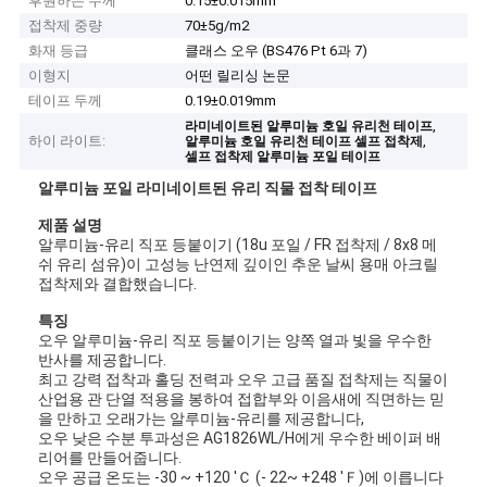
후원하는 두께
0.15±0.015mm
접착제 중량
70±5g/m2
화재 등급
클래스 오우 (BS476 Pt 6과 7)
이형지
어떤 릴리싱 논문
테이프 두께
0.19±0.019mm
,
라미네이트된 알루미늄 호일 유리천 테이프
하이 라이트:
,
알루미늄 호일 유리천 테이프 셀프 접착제
셀프 접착제 알루미늄 포일 테이프
알루미늄 포일 라미네이트된 유리 직물 접착 테이프
제품 설명
알루미늄-유리 직포 등붙이기 (18u 포일 / FR 접착제 / 8x8 메
쉬 유리 섬유)이 고성능 난연제 깊이인 추운 날씨 용매 아크릴
접착제와 결합했습니다.
특징
오우 알루미늄-유리 직포 등붙이기는 양쪽 열과 빛을 우수한
반사를 제공합니다.
최고 강력 접착과 홀딩 전력과 오우 고급 품질 접착제는 직물이
산업용 관 단열 적용을 봉하여 접합부와 이음새에 직면하는 믿
을 만하고 오래가는 알루미늄-유리를 제공합니다,
오우 낮은 수분 투과성은 AG1826WL/H에게 우수한 베이퍼 배
리어를 만들어줍니다.
오우 공급 온도는 -30 ~ +120 'Ｃ (- 22~ +248 'Ｆ)에 이릅니다