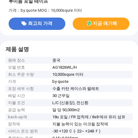
루미늄 포일 테이프
가격：by quote
MOQ：10,000squre 미터
최고의 가격
지금 얘기해
제품 설명
원래 장소
중국
모델 번호
AG1826WL/H
최소 주문 수량
10,000squre 미터
가격
by quote
포장 세부 사항
수출 카턴 케이스와 팔레트
배달 시간
30 근무일
지불 조건
L/C (신용장), 전신환
공급 능력
달 당 50,000m2
back-up재
18u 포일 / FR 접착제 / 8x8 메쉬 유리 섬유
점착제
지불 능력이 있는 아크릴 접착제
서비스 온도 범위
-30 +120 Ｃ (- 22~ +248 Ｆ)