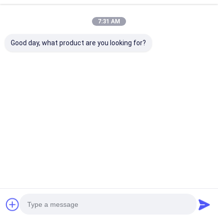
추천된 제품
알루미늄 호일 유리천 테이프
7:31 AM
포일 표정 크라프트 지
Good day, what product are you looking for?
알루미늄 호일 유리 섬유
포일 배경막 테이프
직물 접착 테이프
알루미늄 호일 유리 피
HVAC 알루미늄 엽 유
불 retardant 
복 테이프 용해력이 있
리 천 테이프 불
루미늄 유리 천 
는 아크릴 접착제를 가
retardant 용매 아크릴
전체 두께 170
두 배의 측면 접착 테이프
진 간격 170 미크론
접착제
최고의 가격
최고의 가격
최고의 
PET 접착 테이프
정밀 인베스트먼트 주조
Desktop Site
홈
사이트맵
연락처
사이트맵
개인정보 보호 정책
전기 단열판
품질
점착성 절연 테이프
중국 공장.Copyright © 2026 UN.Tex (Dalian)
Co.,Ltd. All Rights Reserved.