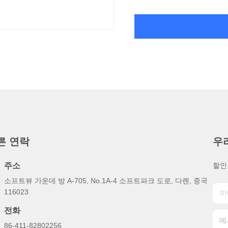
른 연락
우
주소
할인
소프트뷰 가운데 방 A-705, No.1A-4 소프트파크 도로, 다롄, 중국
116023
전화
86-411-82802256