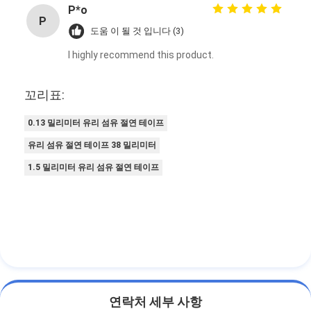
알루미늄 호일 유리천 테이프
P*o
P
도움 이 될 것 입니다 (3)
포일 표정 크라프트 지
I highly recommend this product.
알루미늄 호일 유리 섬유
꼬리표:
포일 배경막 테이프
0.13 밀리미터 유리 섬유 절연 테이프
직물 접착 테이프
유리 섬유 절연 테이프 38 밀리미터
두 배의 측면 접착 테이프
1.5 밀리미터 유리 섬유 절연 테이프
PET 접착 테이프
정밀 인베스트먼트 주조
전기 단열판
연락처 세부 사항