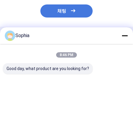
채팅
Sophia
추천된 제품
8:46 PM
Good day, what product are you looking for?
E-Glass Fiber
모터 로터 및 변압기 코
전기 절연 및 고
Braided Tape – High
일 권선용 고장력 폴리
을 위한 고성능 
Temperature
에스테르 수지 함침 유
리 유리 섬유 테
Resistant &
리 밴딩 테이프
Electrical Insulation
최고의 가격
최고의 가격
최고의 
for Thermal
Insulation