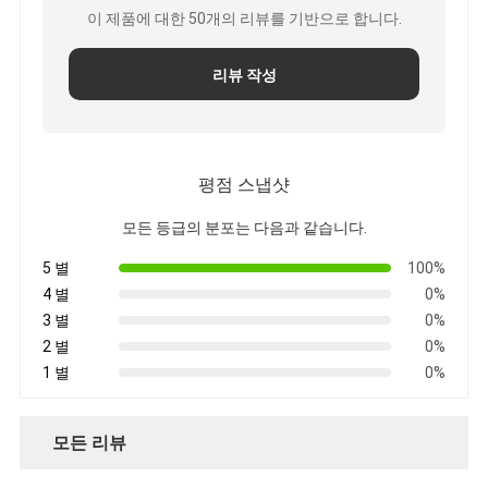
이 제품에 대한 50개의 리뷰를 기반으로 합니다.
공장 견학
품질 관리
리뷰 작성
문의하기
평점 스냅샷
점착성 절연 테이프
모든 등급의 분포는 다음과 같습니다.
유리 섬유 절연 테이프
5 별
100%
4 별
0%
열 저항성 절연 테이프
3 별
0%
2 별
0%
유리 섬유 접착 테이프
1 별
0%
폴리 이미드 필름 접착 테이프
모든 리뷰
알루미늄 호일 접착 테이프