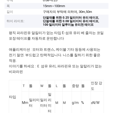
두께
0.08~0.25
폭
15mm~100mm
길이
구매자의 부탁에 의하여, 30m,50m
,
단열재를 위한 0.25 밀리미터 유리 테이프
하이 라이트:
,
단열재를 위한 0.08 밀리미터 유리 테이프
100 밀리미터 알루미늄 유리천 테이프
평직 파라핀유 알칼리가 없는 타입 E-섬유 유리 베 줄자는 코일
포장 테이프를 자동차로 운반합니다
애플리케이션 : 모터와 트랜스, 케이블 기타 등등에 사용되는
전기 절연. 부드럽고 탄력적입니다. 니스를 칠하기 위한 좋은
적응.
이야기를 하세요 : Ｅ 섬유 유리, 파라핀유 또는 알칼리가 없는
비파라핀
인장 강
Ｔ
톨
Ｗ
톨
Ｌ
톨
중량
톨
도
밀
타입
밀리미
밀리
리
Mm
Ｍ
Ｍ
g/m
%
≥N/W
터
미터
미
터