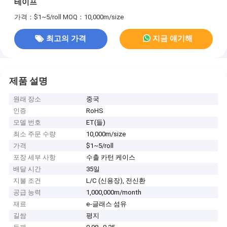
테이프
가격：$1~5/roll
MOQ：10,000m/size
최고의 가격
지금 얘기해
제품 설명
원래 장소
중국
인증
RoHS
모델 번호
ET(들)
최소 주문 수량
10,000m/size
가격
$1~5/roll
포장 세부 사항
수출 카턴 케이스
배달 시간
35일
지불 조건
L/C (신용장), 전신환
공급 능력
1,000,000m/month
재료
e-글래스 섬유
길쌈
평지