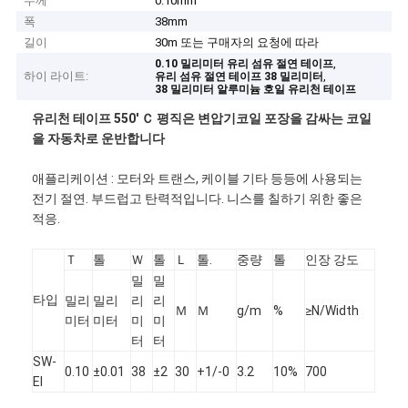
두께
0.10mm
폭
38mm
길이
30m 또는 구매자의 요청에 따라
,
0.10 밀리미터 유리 섬유 절연 테이프
하이 라이트:
,
유리 섬유 절연 테이프 38 밀리미터
38 밀리미터 알루미늄 호일 유리천 테이프
유리천 테이프 550' Ｃ 평직은 변압기코일 포장을 감싸는 코일
을 자동차로 운반합니다
애플리케이션 : 모터와 트랜스, 케이블 기타 등등에 사용되는
전기 절연. 부드럽고 탄력적입니다. 니스를 칠하기 위한 좋은
적응.
Ｔ
톨
Ｗ
톨
Ｌ
톨.
중량
톨
인장 강도
밀
밀
타입
밀리
밀리
리
리
Ｍ
Ｍ
g/m
%
≥N/Width
미터
미터
미
미
터
터
SW-
0.10
±0.01
38
±2
30
+1/-0
3.2
10%
700
EI