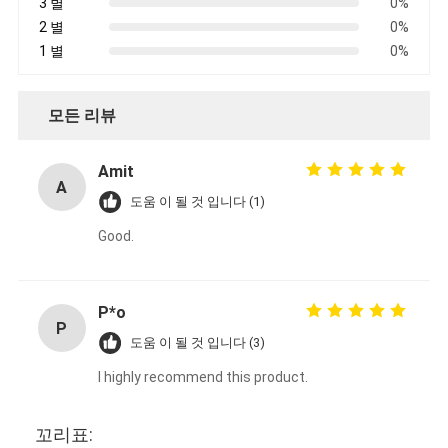
3 별
0%
공장 견학
2 별
0%
1 별
0%
품질 관리
문의하기
모든 리뷰
Amit
A
점착성 절연 테이프
도움 이 될 것 입니다 (1)
Good.
유리 섬유 절연 테이프
열 저항성 절연 테이프
P*o
P
유리 섬유 접착 테이프
도움 이 될 것 입니다 (3)
폴리 이미드 필름 접착 테이프
I highly recommend this product.
알루미늄 호일 접착 테이프
꼬리표: