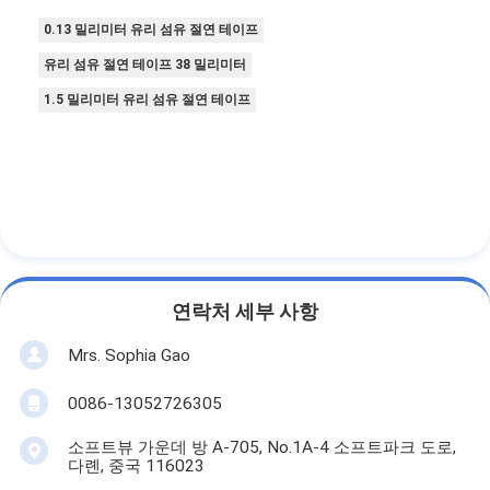
알루미늄 호일 유리천 테이프
0.13 밀리미터 유리 섬유 절연 테이프
포일 표정 크라프트 지
유리 섬유 절연 테이프 38 밀리미터
1.5 밀리미터 유리 섬유 절연 테이프
알루미늄 호일 유리 섬유
포일 배경막 테이프
직물 접착 테이프
두 배의 측면 접착 테이프
PET 접착 테이프
연락처 세부 사항
정밀 인베스트먼트 주조
Mrs. Sophia Gao
전기 단열판
0086-13052726305
소프트뷰 가운데 방 A-705, No.1A-4 소프트파크 도로,
다롄, 중국 116023