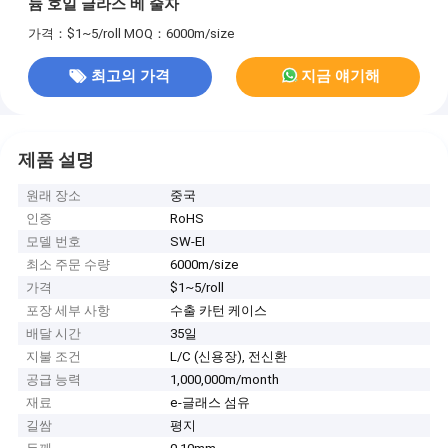
늄 호일 글라스 베 줄자
가격：$1~5/roll
MOQ：6000m/size
최고의 가격
지금 얘기해
제품 설명
원래 장소
중국
인증
RoHS
모델 번호
SW-EI
최소 주문 수량
6000m/size
가격
$1~5/roll
포장 세부 사항
수출 카턴 케이스
배달 시간
35일
지불 조건
L/C (신용장), 전신환
공급 능력
1,000,000m/month
재료
e-글래스 섬유
길쌈
평지