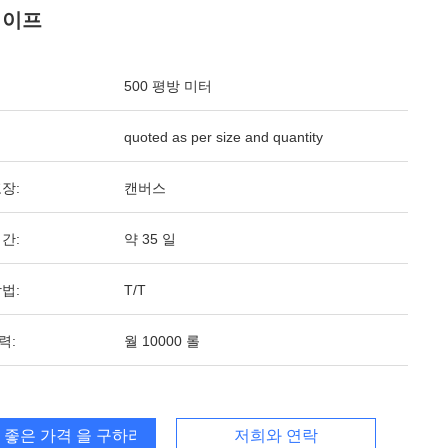
테이프
500 평방 미터
quoted as per size and quantity
장:
캔버스
간:
약 35 일
법:
T/T
력:
월 10000 롤
 좋은 가격 을 구하라
저희와 연락