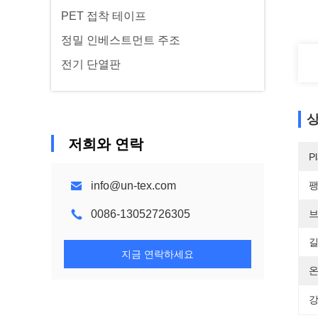
PET 접착 테이프
정밀 인베스트먼트 주조
전기 단열판
상
저희와 연락
Pl
info@un-tex.com
팽
0086-13052726305
브
길
지금 연락하세요
온
강