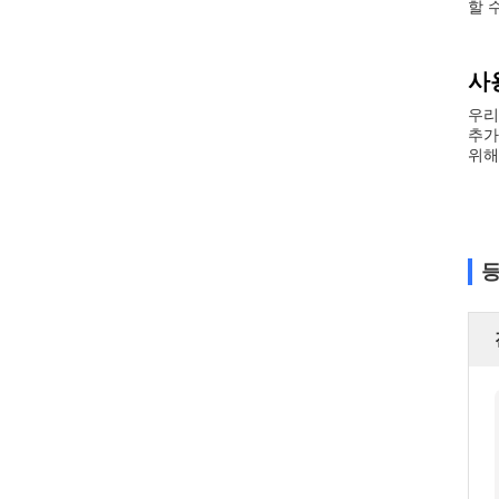
할 
사
우리
추가
위해
등