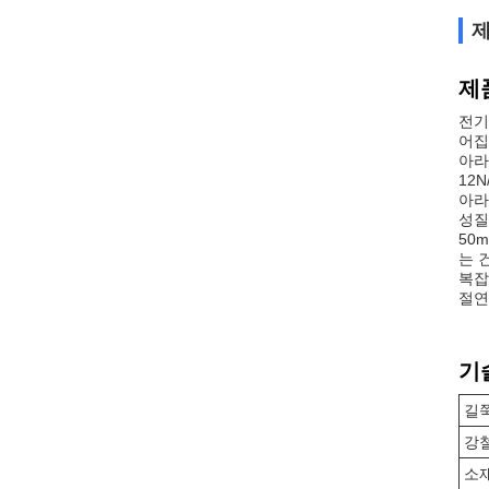
제
제
전기
어집
아라
12
아라
성질
50
는 
복잡
절연
기
길
강철
소