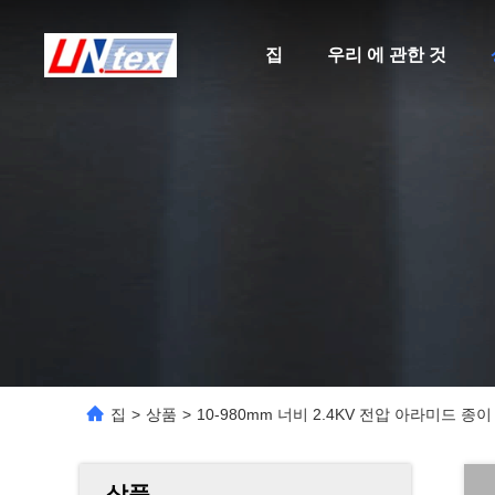
집
우리 에 관한 것
집
>
상품
>
10-980mm 너비 2.4KV 전압 아라미드 종
상품