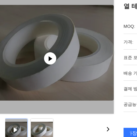
열 
MOQ:
가격:
표준 포
배송 기
결제 방
공급능
가장