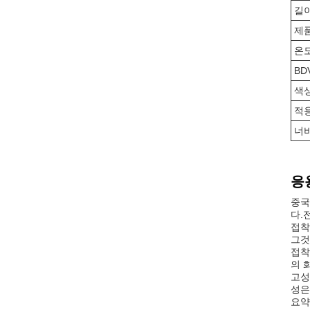
길
제
온
BD
색
적
너
응
중국
다.
접착
그것
접착
의 
고성
성은
요약