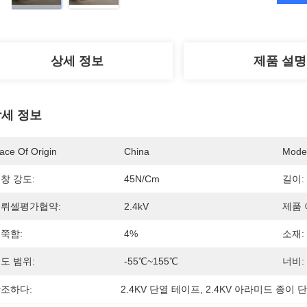
상세 정보
제품 설명
세 정보
ace Of Origin
China
Mode
창 강도:
45N/cm
길이:
뤼셀평가협약:
2.4kV
제품 
쭉함:
4%
소재:
도 범위:
-55℃~155℃
너비:
조하다:
2.4KV 단열 테이프
, 
2.4KV 아라미드 종이 