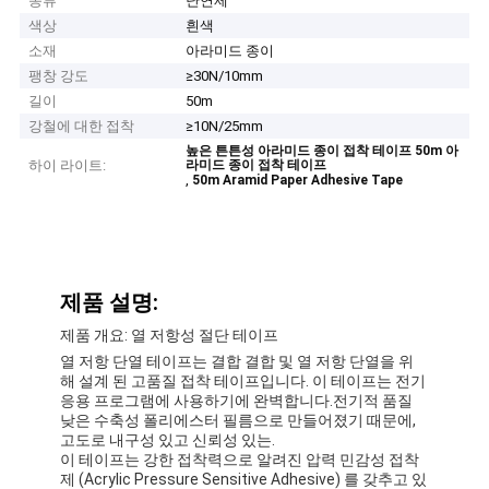
종류
난연제
색상
흰색
소재
아라미드 종이
팽창 강도
≥30N/10mm
길이
50m
강철에 대한 접착
≥10N/25mm
높은 튼튼성 아라미드 종이 접착 테이프 50m 아
하이 라이트:
라미드 종이 접착 테이프
,
50m Aramid Paper Adhesive Tape
제품 설명:
제품 개요: 열 저항성 절단 테이프
열 저항 단열 테이프는 결합 결합 및 열 저항 단열을 위
해 설계 된 고품질 접착 테이프입니다. 이 테이프는 전기
응용 프로그램에 사용하기에 완벽합니다.전기적 품질
낮은 수축성 폴리에스터 필름으로 만들어졌기 때문에,
고도로 내구성 있고 신뢰성 있는.
이 테이프는 강한 접착력으로 알려진 압력 민감성 접착
제 (Acrylic Pressure Sensitive Adhesive) 를 갖추고 있