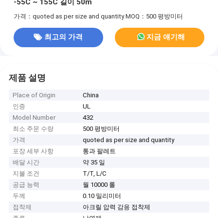
-55C ~ 155C 길이 50m
가격：quoted as per size and quantity
MOQ：500 평방미터
최고의 가격
지금 얘기해
제품 설명
Place of Origin
China
인증
UL
Model Number
432
최소 주문 수량
500 평방미터
가격
quoted as per size and quantity
포장 세부 사항
통과 팔레트
배달 시간
약 35 일
지불 조건
T/T, L/C
공급 능력
월 10000 롤
두께
0.10 밀리미터
접착제
아크릴 압력 감응 접착제