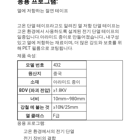
응용 프로그램:
알루미늄 호일 유리천 테이프
열에 저항하는 절연 테이프
포일 표정 크라프트 지
고온 단열 테이프라고도 알려진 열 저항 단열 테이프는
고온 환경에서 사용하도록 설계된 전기 단열 테이프의
알루미늄 호일 유리 섬유
일종입니다.아라미드 종이로 만들어졌습니다., 내구성
있고 열에 저항하는 재료이며, 더 많은 강도와 보호를 위
포일 배경막 테이프
해 PET 필름으로 코팅됩니다.
제품 속성:
직물 접착 테이프
모델 번호
432
두 배의 측면 접착 테이프
원산지
중국
소재
아라미드 종이
PET 접착 테이프
BDV (파괴 전압)
≥1.8KV
너비
10mm~980mm
정밀 인베스트먼트 주조
강철 에 붙는 것
≥10N/25mm
전기 단열판
열 클래스
F급
응용 프로그램:
고온 환경에서의 전기 단열
전기 장비의 결합