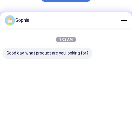
Sophia
추천된 제품
9:02 AM
Good day, what product are you looking for?
F 클래스 아라미드 섬유
경화 나일론 경화 테이
세라믹 섬유 천 
종이 테이프 고온 방지
프 나일론 66 0.31mm
강화 2~5mm 
테이프
두께
최고의 가격
최고의 가격
최고의 
홈
사이트맵
연락처
Desktop Site
사이트맵
개인정보 보호 정책