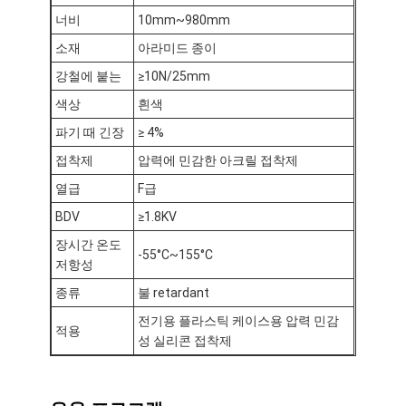
공장 견학
너비
10mm~980mm
소재
아라미드 종이
품질 관리
강철에 붙는
≥10N/25mm
문의하기
색상
흰색
파기 때 긴장
≥ 4%
접착제
압력에 민감한 아크릴 접착제
점착성 절연 테이프
열급
F급
BDV
≥1.8KV
유리 섬유 절연 테이프
장시간 온도
-55°C~155°C
열 저항성 절연 테이프
저항성
종류
불 retardant
유리 섬유 접착 테이프
전기용 플라스틱 케이스용 압력 민감
적용
폴리 이미드 필름 접착 테이프
성 실리콘 접착제
알루미늄 호일 접착 테이프