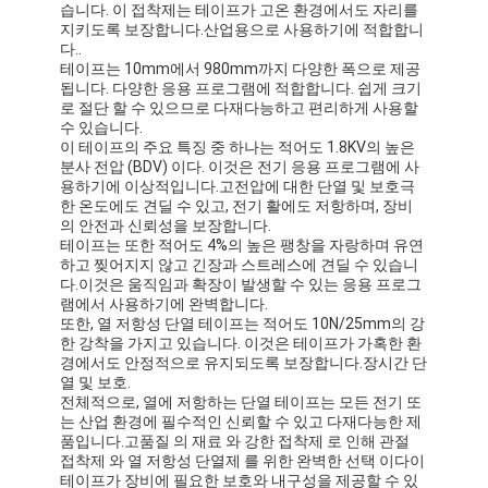
습니다. 이 접착제는 테이프가 고온 환경에서도 자리를
지키도록 보장합니다.산업용으로 사용하기에 적합합니
다..
테이프는 10mm에서 980mm까지 다양한 폭으로 제공
됩니다. 다양한 응용 프로그램에 적합합니다. 쉽게 크기
로 절단 할 수 있으므로 다재다능하고 편리하게 사용할
수 있습니다.
이 테이프의 주요 특징 중 하나는 적어도 1.8KV의 높은
분사 전압 (BDV) 이다. 이것은 전기 응용 프로그램에 사
용하기에 이상적입니다.고전압에 대한 단열 및 보호극
한 온도에도 견딜 수 있고, 전기 활에도 저항하며, 장비
의 안전과 신뢰성을 보장합니다.
테이프는 또한 적어도 4%의 높은 팽창을 자랑하며 유연
하고 찢어지지 않고 긴장과 스트레스에 견딜 수 있습니
다.이것은 움직임과 확장이 발생할 수 있는 응용 프로그
램에서 사용하기에 완벽합니다.
또한, 열 저항성 단열 테이프는 적어도 10N/25mm의 강
한 강착을 가지고 있습니다. 이것은 테이프가 가혹한 환
경에서도 안정적으로 유지되도록 보장합니다.장시간 단
열 및 보호.
전체적으로, 열에 저항하는 단열 테이프는 모든 전기 또
는 산업 환경에 필수적인 신뢰할 수 있고 다재다능한 제
품입니다.고품질 의 재료 와 강한 접착제 로 인해 관절
접착제 와 열 저항성 단열제 를 위한 완벽한 선택 이다이
테이프가 장비에 필요한 보호와 내구성을 제공할 수 있