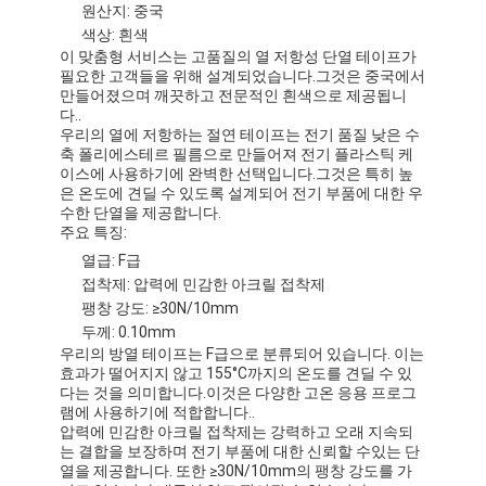
원산지: 중국
색상: 흰색
이 맞춤형 서비스는 고품질의 열 저항성 단열 테이프가
필요한 고객들을 위해 설계되었습니다.그것은 중국에서
만들어졌으며 깨끗하고 전문적인 흰색으로 제공됩니
다..
우리의 열에 저항하는 절연 테이프는 전기 품질 낮은 수
축 폴리에스테르 필름으로 만들어져 전기 플라스틱 케
이스에 사용하기에 완벽한 선택입니다.그것은 특히 높
은 온도에 견딜 수 있도록 설계되어 전기 부품에 대한 우
수한 단열을 제공합니다.
주요 특징:
열급: F급
접착제: 압력에 민감한 아크릴 접착제
팽창 강도: ≥30N/10mm
두께: 0.10mm
우리의 방열 테이프는 F급으로 분류되어 있습니다. 이는
효과가 떨어지지 않고 155°C까지의 온도를 견딜 수 있
다는 것을 의미합니다.이것은 다양한 고온 응용 프로그
램에 사용하기에 적합합니다..
압력에 민감한 아크릴 접착제는 강력하고 오래 지속되
는 결합을 보장하며 전기 부품에 대한 신뢰할 수있는 단
열을 제공합니다. 또한 ≥30N/10mm의 팽창 강도를 가