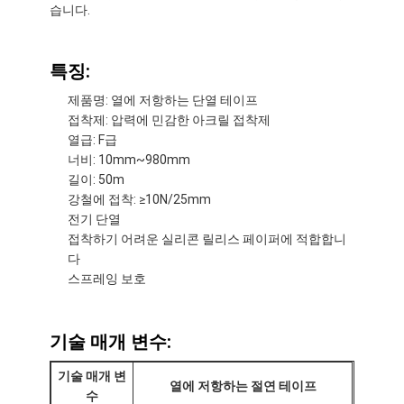
습니다.
특징:
제품명: 열에 저항하는 단열 테이프
접착제: 압력에 민감한 아크릴 접착제
열급: F급
너비: 10mm~980mm
길이: 50m
강철에 접착: ≥10N/25mm
전기 단열
접착하기 어려운 실리콘 릴리스 페이퍼에 적합합니
다
스프레잉 보호
집
기술 매개 변수:
제품
기술 매개 변
회사 소개
열에 저항하는 절연 테이프
수