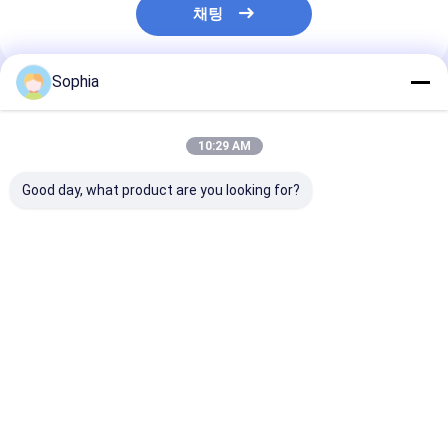
채팅
Sophia
추천된 제품
10:29 AM
Good day, what product are you looking for?
Stainless Steel
알루미늄 캠 잠금을 던
JIS 로스트 왁스
Camlock Coupling
지는 맞춘 정확성 투자
주조를 던지는 A
Type
정확성 투자
집
A/B/C/D/DC/DP/E/F
Precision Investment
최고의 가격
최고의 가격
최고의 
Casting
제품
회사 소개
Desktop Site
홈
사이트맵
연락처