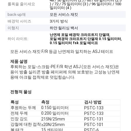
48 / 50 밀리미터 (2 ) / 60 / 63 밀리미터 (2.5
롤폭을 줄이세요
) / 72 / 75 밀리미터 (3 ) / 96 밀리미터 / 100
밀리미터 (4 )
back-up재
모든 서비스 재킷
배경막 사이즈
3가지 방식
이형지
하얀 릴리싱 백서
,
난연제 포일 배경막 크라프트지 단열재
하이 라이트:
,
포일 배경막 크라프트지 단열재 0.15 밀리미터
0.15 밀리미터 fsk 포일 테이프
모든 서비스 재킷 F/R 등급 난연제와 일치하는 ASJ 테이프
제품 설명
후퇴하는 포일-스크림-PE F/R 학년 ASJ (모든 서비스 재킷)은
용이 방출 실리콘 방출 페이퍼에 의해 보호받는 고성능 난연제
용매 아크릴 접착제로 덧입힝습니다.
전형적 물성
특성
측정
검사 방법
후원하는 두께
0.150 밀리미터
PSTC-133
전체 두께
0.200 밀리미터
PSTC-133
인장 강도
215N/25mm
PSTC-131
강철에 대한 접착
≥20N/25mm
PSTC-101
볼 태크
15 센티미터
PSTC-6