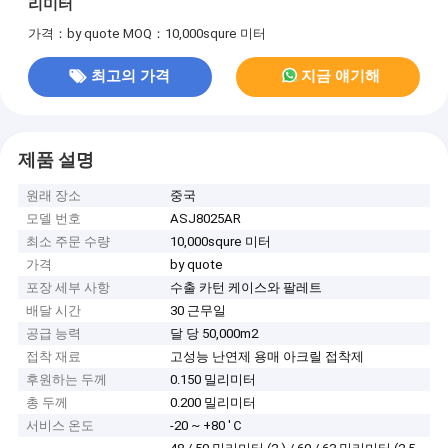
리미터
가격：by quote
MOQ：10,000squre 미터
최고의 가격
지금 얘기해
제품 설명
원래 장소
중국
모델 번호
ASJ8025AR
최소 주문 수량
10,000squre 미터
가격
by quote
포장 세부 사항
수출 카턴 케이스와 팔레트
배달 시간
30 근무일
공급 능력
달 당 50,000m2
접착 재료
고성능 난연제 용매 아크릴 접착제
후원하는 두께
0.150 밀리미터
총 두께
0.200 밀리미터
서비스 온도
-20 ~ +80 'Ｃ