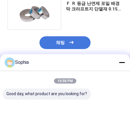
Ｆ Ｒ 등급 난연제 포일 배경
공장 견학
막 크라프트지 단열재 0.15
밀리미터
품질 관리
문의하기
채팅
점착성 절연 테이프
Sophia
추천된 제품
유리 섬유 절연 테이프
10:58 PM
열 저항성 절연 테이프
Good day, what product are you looking for?
유리 섬유 접착 테이프
폴리 이미드 필름 접착 테이프
알루미늄 호일 접착 테이프
FSK 테이프 (알루미늄
고품질 알루미늄 호일-
고품질의 FSK 
호일-유리 섬유 스크림-
스크림 고무-수지 접착
고무-레신 접착제