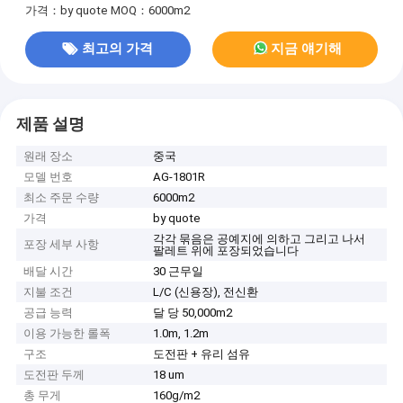
가격：by quote
MOQ：6000m2
최고의 가격
지금 얘기해
제품 설명
원래 장소
중국
모델 번호
AG-1801R
최소 주문 수량
6000m2
가격
by quote
각각 묶음은 공예지에 의하고 그리고 나서
포장 세부 사항
팔레트 위에 포장되었습니다
배달 시간
30 근무일
지불 조건
L/C (신용장), 전신환
공급 능력
달 당 50,000m2
이용 가능한 롤폭
1.0m, 1.2m
구조
도전판 + 유리 섬유
도전판 두께
18 um
총 무게
160g/m2