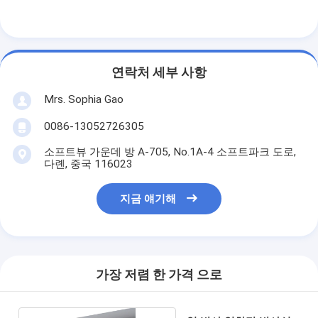
공장 견학
품질 관리
연락처 세부 사항
문의하기
Mrs. Sophia Gao
0086-13052726305
점착성 절연 테이프
소프트뷰 가운데 방 A-705, No.1A-4 소프트파크 도로,
다롄, 중국 116023
유리 섬유 절연 테이프
지금 얘기해
열 저항성 절연 테이프
유리 섬유 접착 테이프
폴리 이미드 필름 접착 테이프
가장 저렴 한 가격 으로
알루미늄 호일 접착 테이프