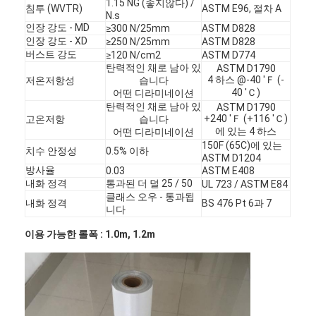
1.15 NG (좋지않다) /
침투 (WVTR)
ASTM E96, 절차 A
N.s
인장 강도 - MD
≥300 N/25mm
ASTM D828
인장 강도 - XD
≥250 N/25mm
ASTM D828
버스트 강도
≥120 N/cm2
ASTM D774
탄력적인 채로 남아 있
ASTM D1790
4 하스 @-40 'Ｆ (-
저온저항성
습니다
40 'Ｃ)
어떤 디라미네이션
탄력적인 채로 남아 있
ASTM D1790
+240 'Ｆ (+116 'Ｃ)
고온저항
습니다
에 있는 4 하스
어떤 디라미네이션
150F (65C)에 있는
치수 안정성
0.5% 이하
ASTM D1204
방사율
0.03
ASTM E408
내화 정격
통과된 더 덜 25 / 50
UL 723 / ASTM E84
클래스 오우 - 통과됩
내화 정격
BS 476 Pt 6과 7
니다
이용 가능한 롤폭 : 1.0m, 1.2m