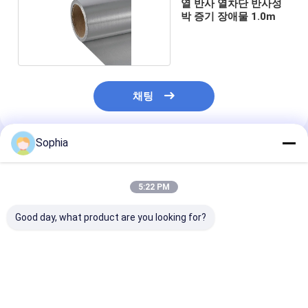
열 반사 열차단 반사성
알루미늄 호일 유리천 테이프
박 증기 장애물 1.0m
포일 표정 크라프트 지
알루미늄 호일 유리 섬유
채팅
포일 배경막 테이프
직물 접착 테이프
Sophia
추천된 제품
두 배의 측면 접착 테이프
5:22 PM
PET 접착 테이프
Good day, what product are you looking for?
정밀 인베스트먼트 주조
전기 단열판
알루미늄 호일 적층 세
알루미늄 필름 100% 유
고품질의 알루미
라믹 섬유 직물 2mm 두
리섬유 천 0.4mm 두께
늄 유리섬유 천