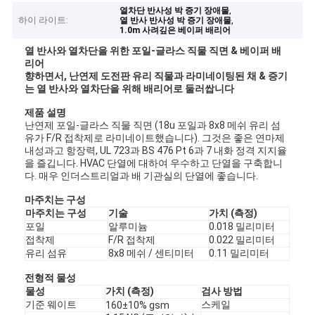
,
열차단 반사성 박 증기 장애물
하이 라이트:
,
열 반사 반사성 박 증기 장애물
1.0m 사려깊은 베이퍼 배리어
열 반사와 열차단을 위한 포일-글라스 직물 직면 & 베이퍼 배
리어
향하면서, 난연제 도전판 유리 직물과 라미네이팅된 채 & 증기
는 열 반사와 열차단을 위해 배리어로 둘러쌉니다
제품 설명
난연제 포일-글라스 직물 직면 (18u 포일과 8x8 메쉬 유리 섬
유가 F/R 접착제로 라미네이트했습니다). 그것은 좋은 연마제
내성과고 항장력, UL 723과 BS 476 Pt 6과 7 내화 정격 지지율
을 즐깁니다. HVAC 단열에 대하여 우수하고 단열을 구축합니
다. 매우 인더스트리얼과 배 기관실의 단열에 좋습니다.
마주치는 구성
마주치는 구성
기술
가치 (측정)
포일
알루미늄
0.018 밀리미터
접착제
F/R 접착제
0.022 밀리미터
유리 섬유
8x8 메쉬 / 센티미터
0.11 밀리미터
전형적 물성
물성
가치 (측정)
검사 방법
기준 웨이트
스케일
160±10% gsm