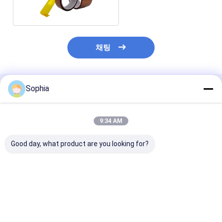
채팅
Sophia
추천된 제품
9:34 AM
Good day, what product are you looking for?
고온 폴리이미드 테이프
FPC, 항공우주 및 전자
내열 폴리이미드
- 260°C 내열성, 전기
제품용 폴리이미드 필름
(캡톤 테이프)
절연성 및 납땜용 PCB
고온 저항성 절연재
마스킹
최고의 가격
최고의 가격
최고의 