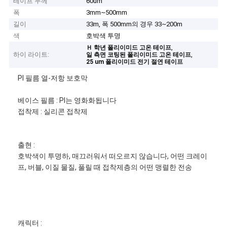
테이프 두께
60um
폭
3mm~500mm
길이
33m, 폭 500mm의 경우 33~200m
색
호박색 투명
,
Ｈ 학년 폴리이미드 고온 테이프
하이 라이트:
,
일 측면 코팅된 폴리이미드 고온 테이프
25 um 폴리이미드 전기 절연 테이프
PI 필름 열-저항 보호막
베이스 필름 : PI는 영화화됩니다
접착제 : 실리콘 접착제
출현 :
호박색이 투명하, 매끄러워서 떠오르지 않습니다, 어떤 크레이
프, 버블, 이질 물질, 풀릴 때 접착제층의 어떤 맹렬한 전송
캐릭터 :