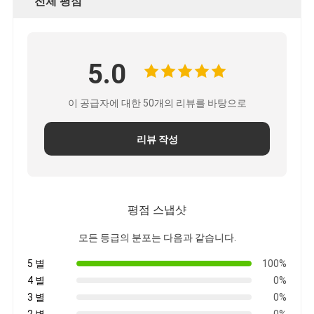
전체 평점
공장 견학
품질 관리
5.0
문의하기
이 공급자에 대한 50개의 리뷰를 바탕으로
점착성 절연 테이프
리뷰 작성
유리 섬유 절연 테이프
열 저항성 절연 테이프
평점 스냅샷
유리 섬유 접착 테이프
모든 등급의 분포는 다음과 같습니다.
폴리 이미드 필름 접착 테이프
5 별
100%
4 별
0%
알루미늄 호일 접착 테이프
3 별
0%
2 별
0%