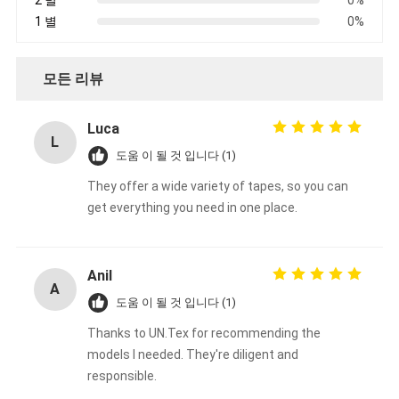
알루미늄 호일 유리천 테이프
1 별
0%
포일 표정 크라프트 지
모든 리뷰
알루미늄 호일 유리 섬유
Luca
포일 배경막 테이프
L
도움 이 될 것 입니다 (1)
직물 접착 테이프
They offer a wide variety of tapes, so you can
두 배의 측면 접착 테이프
get everything you need in one place.
PET 접착 테이프
Anil
정밀 인베스트먼트 주조
A
도움 이 될 것 입니다 (1)
전기 단열판
Thanks to UN.Tex for recommending the
models I needed. They're diligent and
responsible.