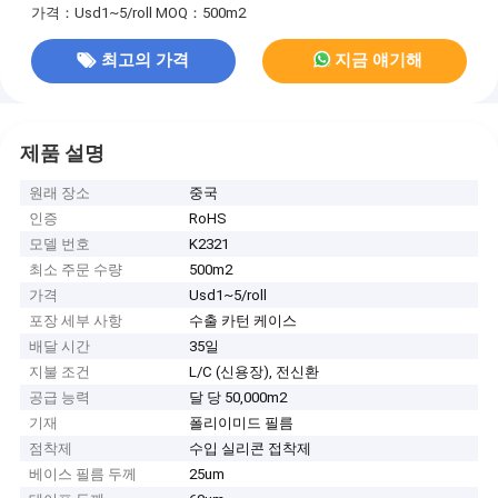
가격：Usd1~5/roll
MOQ：500m2
최고의 가격
지금 얘기해
제품 설명
원래 장소
중국
인증
RoHS
모델 번호
K2321
최소 주문 수량
500m2
가격
Usd1~5/roll
포장 세부 사항
수출 카턴 케이스
배달 시간
35일
지불 조건
L/C (신용장), 전신환
공급 능력
달 당 50,000m2
기재
폴리이미드 필름
점착제
수입 실리콘 접착제
베이스 필름 두께
25um