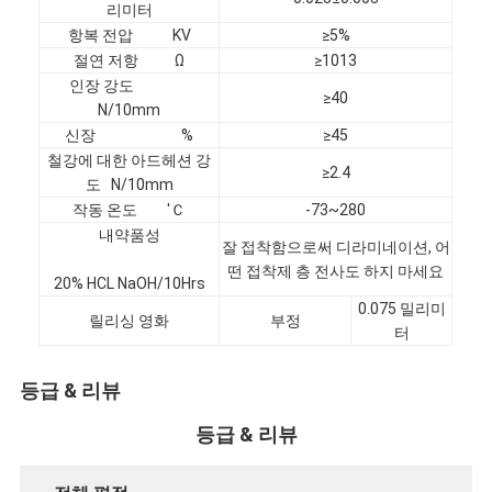
리미터
항복 전압 KV
≥5%
절연 저항 Ω
≥1013
인장 강도
≥40
N/10mm
신장 %
≥45
철강에 대한 아드헤션 강
≥2.4
도 N/10mm
작동 온도 'Ｃ
-73~280
내약품성
잘 접착함으로써 디라미네이션, 어
떤 접착제 층 전사도 하지 마세요
20% HCL NaOH/10Hrs
0.075 밀리미
릴리싱 영화
부정
터
집
등급 & 리뷰
제품
등급 & 리뷰
회사 소개