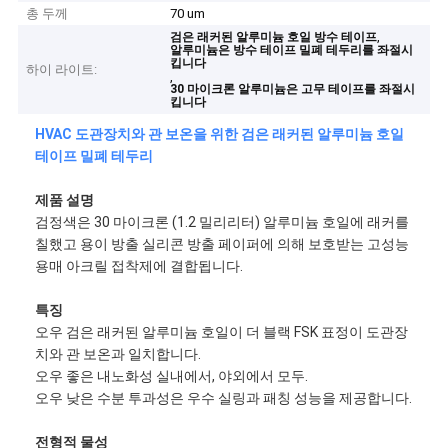
총 두께
70 um
,
검은 래커된 알루미늄 호일 방수 테이프
알루미늄은 방수 테이프 밀폐 테두리를 좌절시
킵니다
하이 라이트:
,
30 마이크론 알루미늄은 고무 테이프를 좌절시
킵니다
HVAC 도관장치와 관 보온을 위한 검은 래커된 알루미늄 호일
테이프 밀폐 테두리
제품 설명
검정색은 30 마이크론 (1.2 밀리리터) 알루미늄 호일에 래커를
칠했고 용이 방출 실리콘 방출 페이퍼에 의해 보호받는 고성능
용매 아크릴 접착제에 결합됩니다.
특징
오우 검은 래커된 알루미늄 호일이 더 블랙 FSK 표정이 도관장
치와 관 보온과 일치합니다.
오우 좋은 내노화성 실내에서, 야외에서 모두.
오우 낮은 수분 투과성은 우수 실링과 패칭 성능을 제공합니다.
전형적 물성