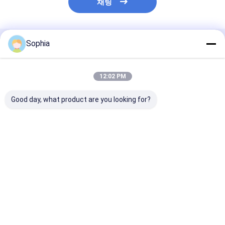
채팅
Sophia
추천된 제품
12:02 PM
Good day, what product are you looking for?
고성능의 알루미늄 필름
고정, 차폐, 밀봉 및 보
알루미늄 호일 
테이프.
호에 사용되는 알루미늄
용제 아크릴 및 
호일 테이프
지 접착제
최고의 가격
최고의 가격
최고의 
홈
사이트맵
연락처
Desktop Site