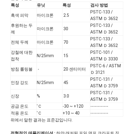
특성
유닛
특성
검사 방법
PSTC-133 /
흑색 피막
마이크론
2.5
ASTM Ｄ 3652
후원하는 두
PSTC-133 /
마이크론
30
께
ASTM Ｄ 3652
PSTC-133 /
전체 두께
마이크론
70
ASTM Ｄ 3652
강철에 대한
PSTC-101 /
N/25mm
15
접착
ASTM Ｄ 3330
PSTC-6 / ASTM
방침 롤링볼
-
20 센티미터
Ｄ 3121
PSTC-131 /
인장 강도
N/25mm
45
ASTM Ｄ 3759
PSTC-131 /
신장
%
3.0
ASTM Ｄ 3759
공급 온도
'Ｃ
-30 ~ +120
------------
적용 온도
'Ｃ
+10 ~ 40
------------
위에서 말한 결과는 표준값입니다.
전형적인 애플리케이션 :
하얀 래커된 포일 면포 크라프트 직