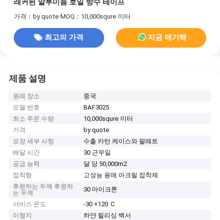
래커된 알루미늄 호일 방수 테이프
가격：by quote
MOQ：10,000squre 미터
최고의 가격
지금 얘기해
제품 설명
원래 장소
중국
모델 번호
BAF3025
최소 주문 수량
10,000squre 미터
가격
by quote
포장 세부 사항
수출 카턴 케이스와 팔레트
배달 시간
30 근무일
공급 능력
달 당 50,000m2
접착형
고성능 용매 아크릴 접착제
후원하는 두께 후원하
30 마이크론
는 두께
서비스 온도
-30 +120 Ｃ
이형지
하얀 릴리싱 백서