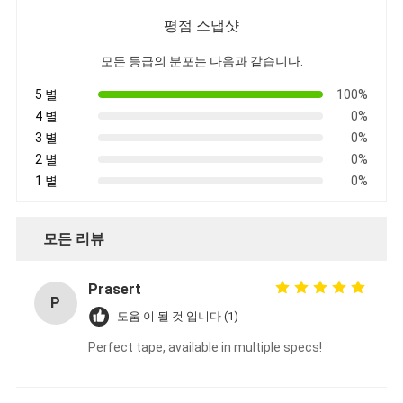
알루미늄 호일 유리천 테이프
평점 스냅샷
포일 표정 크라프트 지
모든 등급의 분포는 다음과 같습니다.
알루미늄 호일 유리 섬유
5 별
100%
4 별
0%
포일 배경막 테이프
3 별
0%
2 별
0%
직물 접착 테이프
1 별
0%
두 배의 측면 접착 테이프
모든 리뷰
PET 접착 테이프
Prasert
정밀 인베스트먼트 주조
P
도움 이 될 것 입니다 (1)
전기 단열판
Perfect tape, available in multiple specs!