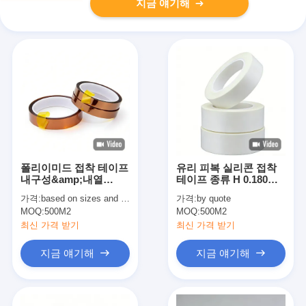
지금 얘기해
폴리이미드 접착 테이프
유리 피복 실리콘 접착
내구성&amp;내열
테이프 종류 H 0.180mm
&amp;절연&amp;고강
두께
가격:
based on sizes and quantity
가격:
by quote
력 접착력
MOQ:
500M2
MOQ:
500M2
최신 가격 받기
최신 가격 받기
지금 얘기해
지금 얘기해