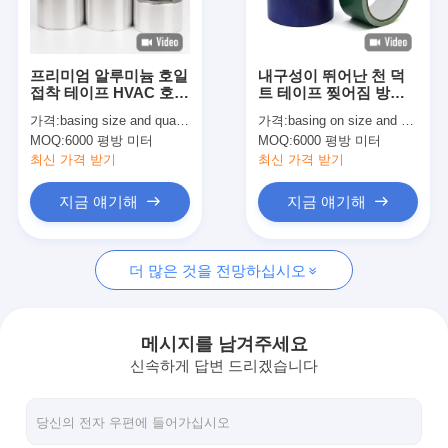
공장 견학
품질 관리
프리미엄 알루미늄 호일
내구성이 뛰어난 천 덕
접착 테이프 HVAC 호일
트 테이프 찢어짐 방지,
문의하기
테이프
방수 접착 솔루션
가격:
basing size and quantity
가격:
basing on size and quantity
MOQ:
6000 평방 미터
MOQ:
6000 평방 미터
최신 가격 받기
최신 가격 받기
점착성 절연 테이프
지금 얘기해
지금 얘기해
유리 섬유 절연 테이프
더 많은 것을 전망하십시오
열 저항성 절연 테이프
유리 섬유 접착 테이프
메시지를 남겨주세요
신속하게 답변 드리겠습니다
폴리 이미드 필름 접착 테이프
알루미늄 호일 접착 테이프