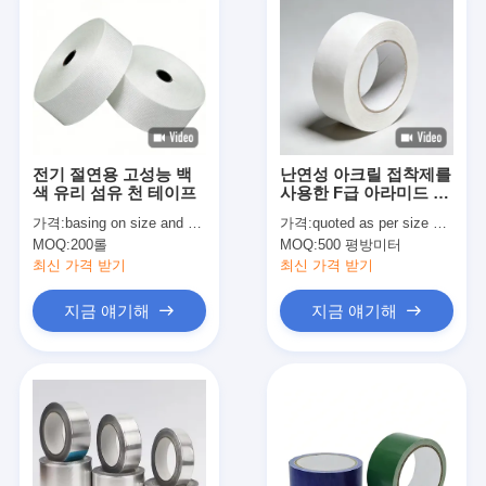
전기 절연용 고성능 백
난연성 아크릴 접착제를
색 유리 섬유 천 테이프
사용한 F급 아라미드 종
이 절연 테이프
가격:
basing on size and quantity
가격:
quoted as per size and quantity
MOQ:
200롤
MOQ:
500 평방미터
최신 가격 받기
최신 가격 받기
지금 얘기해
지금 얘기해
집
제품
회사 소개