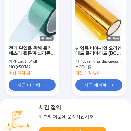
전기 단열을 위해 폴리
산업용 비아시얼 오리엔
에스터 필름과 실리콘
테드 폴리마이드 (BOPI)
접착제와 함께 PET 접
필름 UL 인증
가격:
Usd1~5/roll
가격:
basing as thickness and quantity
착 테이프
MOQ:
500M2
MOQ:
1롤
최신 가격 받기
최신 가격 받기
지금 얘기해
지금 얘기해
시간 절약
최고의 제품에 문의하십시오.