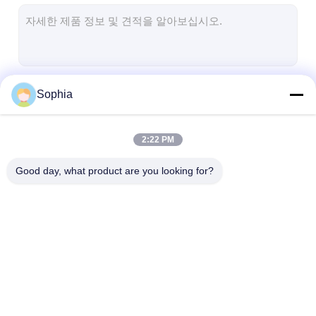
알루미늄 호일 유리천 테이프
포일 표정 크라프트 지
알루미늄 호일 유리 섬유
계속하다
Sophia
포일 배경막 테이프
직물 접착 테이프
2:22 PM
우리의 카테고리
두 배의 측면 접착 테이프
Good day, what product are you looking for?
PET 접착 테이프
정밀 인베스트먼트 주조
전기 단열판
점착성 절연 테이프
유리 섬유 절연 테이프
열 저항성 절연