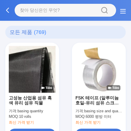
모든 제품
(769)
고성능 산업용 섬유 흑
FSK 테이프 (알루미늄
색 유리 섬유 직물
호일-유리 섬유 스크림-
크라프트지) 2방향 스크
가격:
basing quantity
가격:
basing size and quantity
림/ 3방향 스크림, HVAC
MOQ:
10 rolls
MOQ:
6000 평방 미터
용
최신 가격 받기
최신 가격 받기